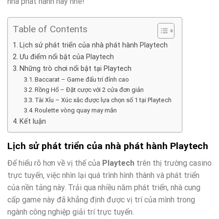
nhà phát hành này nhé!
Table of Contents
Lịch sử phát triển của nhà phát hành Playtech
Ưu điểm nổi bật của Playtech
Những trò chơi nổi bật tại Playtech
Baccarat – Game đấu trí đỉnh cao
Rồng Hổ – Đặt cược với 2 cửa đơn giản
Tài Xỉu – Xúc xắc được lựa chọn số 1 tại Playtech
Roulette vòng quay may mắn
Kết luận
Lịch sử phát triển của nhà phát hành Playtech
Để hiểu rõ hơn về vị thế của
Playtech
trên thị trường casino
trực tuyến, việc nhìn lại quá trình hình thành và phát triển
của nền tảng này. Trải qua nhiều năm phát triển, nhà cung
cấp game này đã khẳng định được vị trí của mình trong
ngành công nghiệp giải trí trực tuyến.