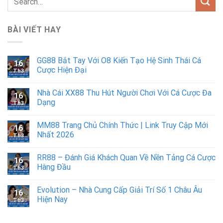
BÀI VIẾT HAY
GG88 Bắt Tay Với O8 Kiến Tạo Hệ Sinh Thái Cá
16
Cược Hiện Đại
Th3
Nhà Cái XX88 Thu Hút Người Chơi Với Cá Cược Đa
16
Dạng
Th3
MM88 Trang Chủ Chính Thức | Link Truy Cập Mới
16
Nhất 2026
Th3
RR88 – Đánh Giá Khách Quan Về Nền Tảng Cá Cược
16
Hàng Đầu
Th3
Evolution – Nhà Cung Cấp Giải Trí Số 1 Châu Âu
16
Hiện Nay
Th3