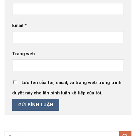
Email
*
Trang web
Lưu tên của tôi, email, và trang web trong trình
duyệt này cho lần bình luận kế tiếp của tôi.